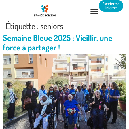
Panneau de gestion des cookies
Plateforme
interne
Étiquette :
seniors
Semaine Bleue 2025 : Vieillir, une
force à partager !