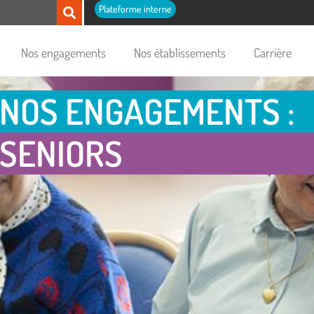
Plateforme interne
Nos engagements
Nos établissements
Carrière
NOS ENGAGEMENTS :
SENIORS