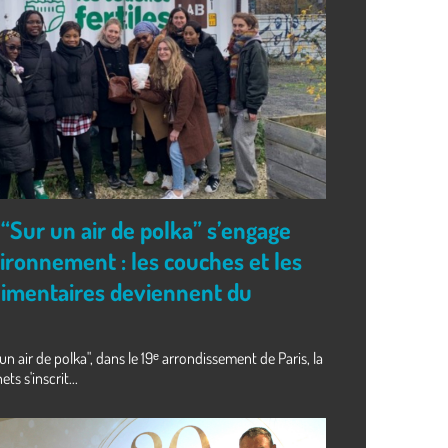
“Sur un air de polka” s’engage
ironnement : les couches et les
limentaires deviennent du
un air de polka", dans le 19ᵉ arrondissement de Paris, la
ts s'inscrit...