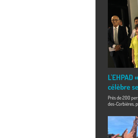
L'EHPAD «
célèbre se
Près de 200 pers
des-Corbières, po