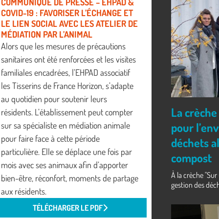
COMMUNIQUÉ DE PRESSE – EHPAD &
COVID-19 : FAVORISER L’ÉCHANGE ET
LE LIEN SOCIAL AVEC LES ATELIER DE
MÉDIATION PAR L’ANIMAL
Alors que les mesures de précautions
sanitaires ont été renforcées et les visites
familiales encadrées, l’EHPAD associatif
les Tisserins de France Horizon, s’adapte
au quotidien pour soutenir leurs
La crèche 
résidents. L’établissement peut compter
pour l’env
sur sa spécialiste en médiation animale
pour faire face à cette période
déchets a
particulière. Elle se déplace une fois par
compost
mois avec ses animaux afin d’apporter
À la crèche "Sur 
bien-être, réconfort, moments de partage
gestion des déche
aux résidents.
TÉLÉCHARGER LE PDF