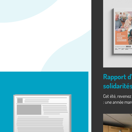
Rapport d’
solidarité
Cet été, revenez
: une année mar