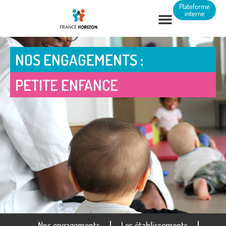
Panneau de gestion des cookies
Plateforme
interne
NOS ENGAGEMENTS :
PETITE ENFANCE
Nos engagements
Les établissements