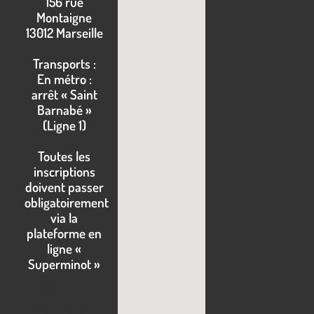
156 rue
Montaigne
13012 Marseille
Transports :
En métro :
arrêt « Saint
Barnabé »
(Ligne 1)
Toutes les
inscriptions
doivent passer
obligatoirement
via la
plateforme en
ligne «
Superminot »
Lorem ipsum
dolor sit amet,