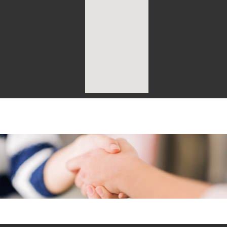
consectetur
adipiscing elit. Ut
elit tellus, luctus
nec ullamcorper
mattis, pulvinar
dapibus leo.