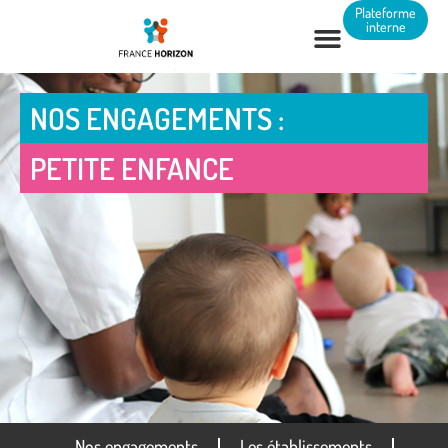
Panneau de gestion des cookies
Plateforme
interne
NOS ENGAGEMENTS :
PETITE ENFANCE
Nos engagements
Les établissements