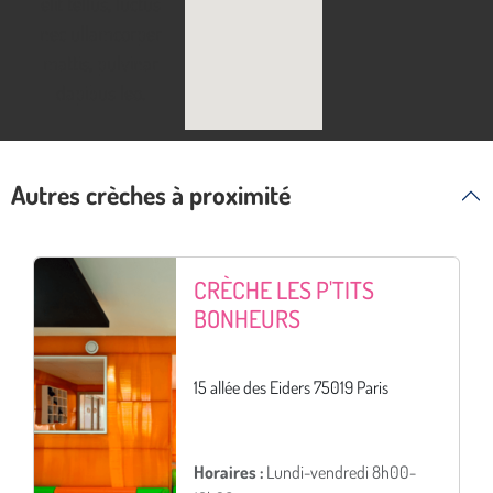
elit tellus, luctus
nec ullamcorper
mattis, pulvinar
dapibus leo.
Autres crèches à proximité
CRÈCHE LES P'TITS
BONHEURS
15 allée des Eiders 75019 Paris
Horaires :
Lundi-vendredi 8h00-