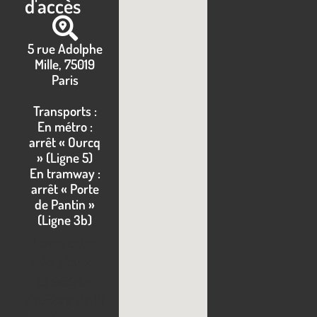
d'accès
5 rue Adolphe
Mille, 75019
Paris
Transports :
En métro :
arrêt « Ourcq
» (Ligne 5)
En tramway :
arrêt « Porte
de Pantin »
(Ligne 3b)
Lorem ipsum
dolor sit amet,
consectetur
adipiscing elit. Ut