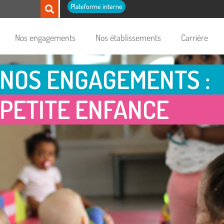
Plateforme interne
Nos engagements
Nos établissements
Carrière
NOS ENGAGEMENTS :
PETITE ENFANCE