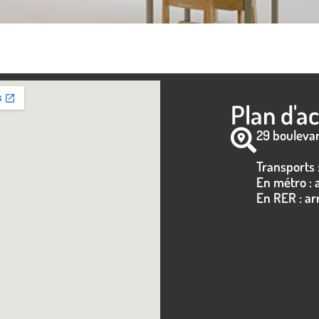
Plan d'a
29 boulevar
Transports 
En métro : 
En RER : ar
Lorem ipsum d
luctus nec ul