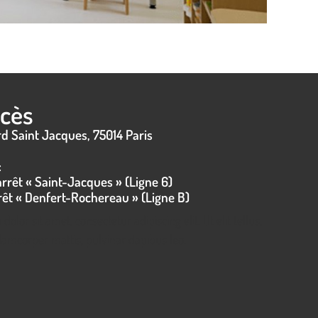
ccès
d Saint Jacques, 75014 Paris
:
arrêt « Saint-Jacques » (Ligne 6)
rêt « Denfert-Rochereau » (Ligne B)
olor sit amet, consectetur adipiscing elit. Ut elit tellus,
lamcorper mattis, pulvinar dapibus leo.