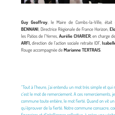
Guy
Geoffroy
, le Maire de Combs-la-Ville, étai
BENNANI
, Directrice Régionale de France Horizon,
El
les Patios de l’Yerres,
Aurélie
CHARIER
, en charge d
ARFI,
direction de l’action sociale retraite IDF,
Isabel
Rouge accompagnée de
Marianne TERTRAIS
.
“Tout à l’heure, j’ai entendu un mot très simple et qui
c’est le mot de remerciement. A ces remerciements, je
commune toute entière, le mot fierté. Quand on vit 
qu’éprouver de la fierté. Notre commune consacre, co
financiers et d’intelligence collective, à créer une vérit