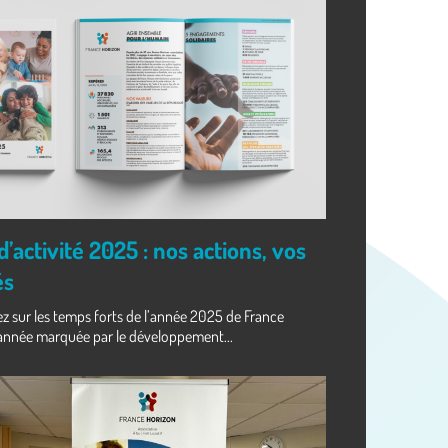
’activité 2025 : nos actions, vos
és
ez sur les temps forts de l’année 2025 de France
 année marquée par le développement...