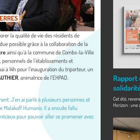
orer la qualité de vie des résidents de
ndue possible grâce à la collaboration de la
tre
ainsi qu’à la commune de Combs-la-Ville
s, personnels de l’établissements et
i à 14h pour l’inauguration du triporteur, un
Rapport d
AUTHIER
, animatrice de l’EHPAD.
solidarit
Cet été, reven
ent. J’en ai parlé à plusieurs personnes et
Horizon : une
de Malakoff Humanis. Il a ensuite fallu
l précieux pour pouvoir aller se promener avec