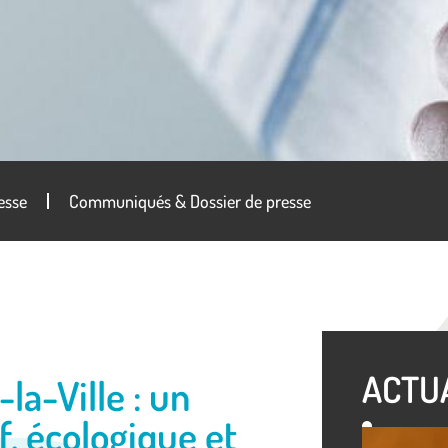
esse
Communiqués & Dossier de presse
ACTU
la-Ville : un
f, écologique et