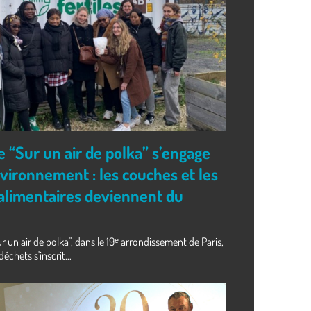
e “Sur un air de polka” s’engage
nvironnement : les couches et les
alimentaires deviennent du
r un air de polka", dans le 19ᵉ arrondissement de Paris,
échets s'inscrit...