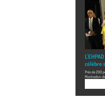
L'EHPAD 
célèbre s
Près de 200 pe
Montredon-des-