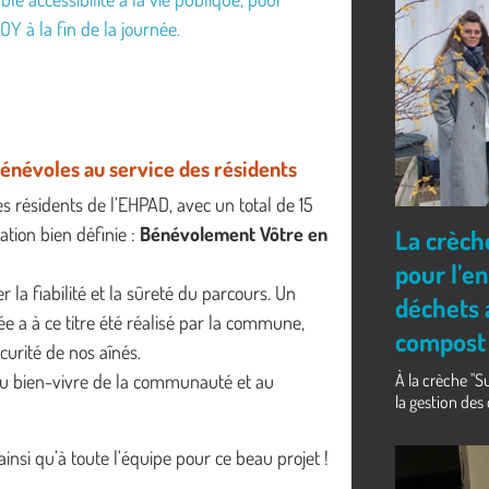
 à la fin de la journée.
 bénévoles au service des résidents
s résidents de l’EHPAD, avec un total de 15
ion bien définie :
Bénévolement Vôtre en
La crèch
pour l’e
r la fiabilité et la sûreté du parcours. Un
déchets 
rée a à ce titre été réalisé par la commune,
compost
écurité de nos aînés.
du bien-vivre de la communauté et au
À la crèche "Su
la gestion des d
si qu’à toute l’équipe pour ce beau projet !