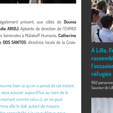
t également présent, aux côtés de
Dounia
odie
ARIDJ
, Ajdointe de direction de l’EHPAD
es bénévoles à Malakoff Humanis,
Catherine
le DOS SANTOS
, directrice locale de la Croix-
À Lille,
rassembl
l'occasi
réfugiés
950 personnes 
 résume bien ce qu’on a pensé de cet instant,
Sauveur de Lille
 veux associer aujourd’hui, au nom de la
un moment comme celui-ci, on ne peut
mme elle le doit, autant de moyens
able accessibilité à la vie publique, pour