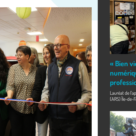
« Bien vi
numériqu
professi
Lauréat de l'a
(ARS) Île-de-Fr