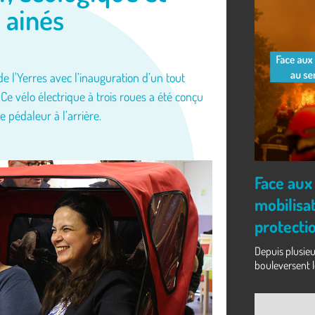
 ainés
 l'Yerres avec l’inauguration d’un tout
 Ce vélo électrique à trois roues a été conçu
e pédaleur à l’arrière.
Face aux
mobilisat
protecti
Depuis plusieu
bouleversent l