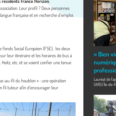
 résidents France Horizon
,
association. Leur profil ? Deux personnes
 langue française et en recherche d’emploi.
 le Fonds Social Européen (FSE), les deux
« Bien vi
sur leur itinéraire et les horaires de bus à
numériqu
Heitz, etc. et se voient confier une tenue
professi
Lauréat de l'a
se-au-fil du houblon » : une opération
(ARS) Île-de-Fr
fil tuteur afin d’encourager leur