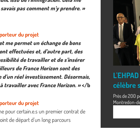
e savais pas comment m’y prendre. »
 porteur du projet
ojet me permet un échange de bons
ont effectuées et, d’autre part, des
ibilité de travailler et de s’insérer
ailleurs de France Horizon sont des
L'EHPAD 
e d’un réel investissement. Désormais,
célèbre s
 à travailler avec France Horizon. »
</b
Près de 200 pe
Montredon-des-
 porteur du projet
igne pour certain.e.s un premier contrat de
point de départ d’un long parcours