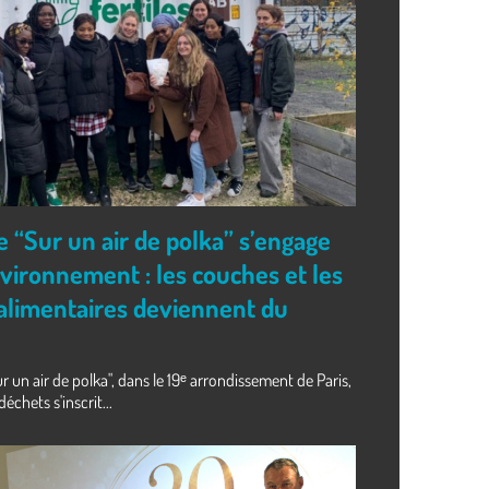
e “Sur un air de polka” s’engage
nvironnement : les couches et les
alimentaires deviennent du
r un air de polka", dans le 19ᵉ arrondissement de Paris,
échets s'inscrit...