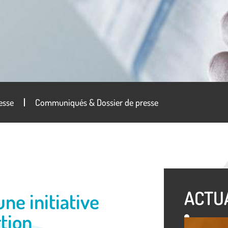
esse
Communiqués & Dossier de presse
ACTU
une initiative
rtion