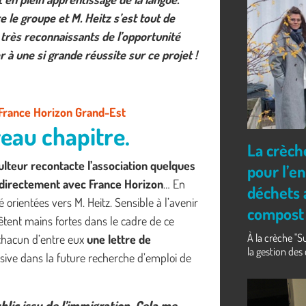
e le groupe et M. Heitz s’est tout de
nt très reconnaissants de l’opportunité
r à une si grande réussite sur ce projet !
l France Horizon Grand-Est
veau chapitre.
La crèch
culteur recontacte l’association quelques
pour l’e
is directement avec France Horizon
… En
déchets 
é orientées vers M. Heitz. Sensible à l’avenir
compost
êtent mains fortes dans le cadre de ce
À la crèche "Su
à chacun d’entre eux
une lettre de
la gestion des d
écisive dans la future recherche d’emploi de
lic issu de l’immigration. Cela me