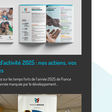
’activité 2025 : nos actions, vos
és
ez sur les temps forts de l’année 2025 de France
 année marquée par le développement...