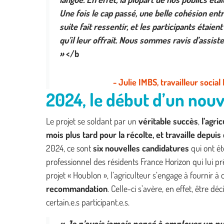
Une fois le cap passé, une belle cohésion entr
suite fait ressentir, et les participants étaie
qu’il leur offrait. Nous sommes ravis d’assiste
»
</b
- Julie IMBS, travailleur socia
2024, le début d’un nou
Le projet se soldant par un
véritable succès
,
l’agri
mois plus tard pour la récolte, et travaille depu
2024, ce sont
six nouvelles candidatures
qui ont ét
professionnel des résidents France Horizon qui lui pr
projet « Houblon », l’agriculteur s’engage à fournir 
recommandation
. Celle-ci s’avère, en effet, être d
certain.e.s participant.e.s.
« Je n’avais jamais pensé à employer un pub