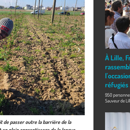
À Lille,
rassembl
l'occasi
réfugiés
950 personnes 
Sauveur de Lille
it de passer outre la barrière de la
it en plein apprentissage de la langue.