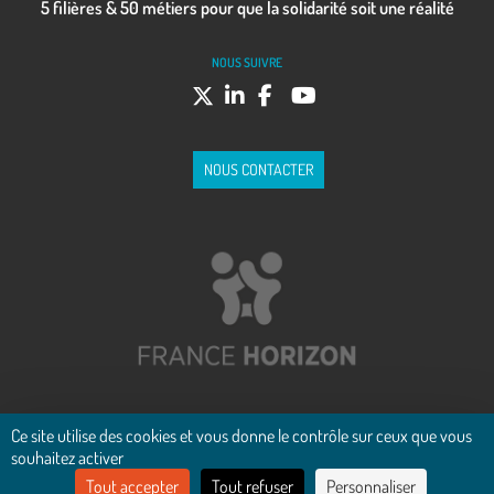
5 filières & 50 métiers pour que la solidarité soit une réalité
NOUS SUIVRE
NOUS CONTACTER
Ce site utilise des cookies et vous donne le contrôle sur ceux que vous
souhaitez activer
Crédits
Tout accepter
Tout refuser
Personnaliser
Mentions légales