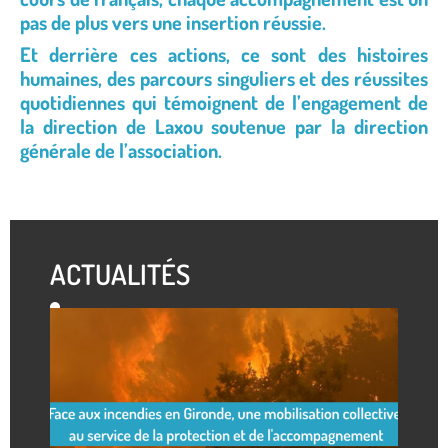
pas de plus vers une insertion réussie.
Et derrière ces actions, ce sont des histoires
humaines, des parcours singuliers et des réussites
quotidiennes qui témoignent de l’engagement de
la direction de Laxou soutenue par la direction
générale de l’association.
ACTUALITÉS