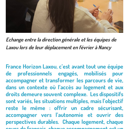
Echange entre la direction générale et les équipes de
Laxou lors de leur déplacement en février à Nancy
France Horizon Laxou, c’est avant tout une équipe
de professionnels engagés, mobilisés pour
accompagner et transformer les parcours de vie,
dans un contexte où l’accès au logement et aux
droits demeure souvent complexe. Les dispositifs
sont variés, les situations multiples, mais l’objectif
reste le même : offrir un cadre sécurisant,
accompagner vers l’autonomie et ouvrir des
perspectives durables.
Chaque logement, chaque
cours de français, chaque accompagnement est un