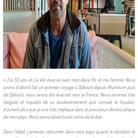
« J’ai 55 ans et j’ai été évacué avec mes deux fils et ma femme. Nous
avons d’abord fait un premier voyage à Djibouti depuis Khartoum puis
de Djibouti, nous avons été évacués vers la France. Nous sommes très
fatigués et inquiets de ce bouleversement que connait le Soudan,
d’autant plus que je suis très impliqué dans le processus démocratique
de mon pays. Nous avons laissé toute notre vie la-bas.
Dans l’idéal, j’aimerais retourner dans mon pays quand la situation le