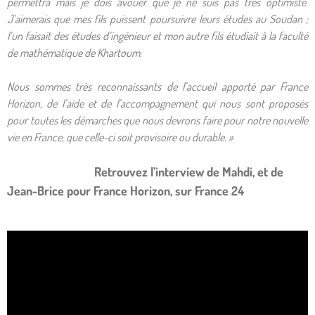
permettra mais je dois avouer que je ne suis pas très optimiste.
J’aimerais que mes fils puissent poursuivre leurs études au Soudan ;
l’un faisait des études d’ingénieur et mon autre fils étudiait à la faculté
de mathématique de Khartoum.
Nous sommes très reconnaissants de l’accueil apporté par France
Horizon, de l’aide et de l’accompagnement qui nous sont proposés
pour toutes les démarches que nous devrons faire pour notre nouvelle
vie en France, que celle-ci soit provisoire ou durable. »
Retrouvez l’interview de Mahdi, et de
Jean-Brice pour France Horizon, sur France 24